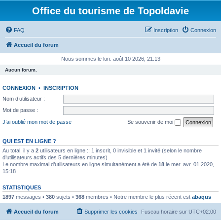
Office du tourisme de Topoldavie
FAQ
Inscription
Connexion
Accueil du forum
Nous sommes le lun. août 10 2026, 21:13
Aucun forum.
CONNEXION
•
INSCRIPTION
Nom d’utilisateur :
Mot de passe :
J’ai oublié mon mot de passe
Se souvenir de moi
QUI EST EN LIGNE ?
Au total, il y a
2
utilisateurs en ligne :: 1 inscrit, 0 invisible et 1 invité (selon le nombre
d’utilisateurs actifs des 5 dernières minutes)
Le nombre maximal d’utilisateurs en ligne simultanément a été de
18
le mer. avr. 01 2020,
15:18
STATISTIQUES
1897
messages •
380
sujets •
368
membres • Notre membre le plus récent est
abaqus
Accueil du forum
Supprimer les cookies
Fuseau horaire sur
UTC+02:00