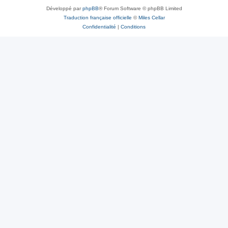
Développé par
phpBB
® Forum Software © phpBB Limited
Traduction française officielle
©
Miles Cellar
Confidentialité
|
Conditions