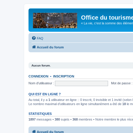
Office du tourism
« La vie, c'est la somme des éléments 
FAQ
Accueil du forum
Aucun forum.
CONNEXION
•
INSCRIPTION
Nom d’utilisateur :
Mot de passe :
QUI EST EN LIGNE ?
Au total, il y a
1
utilisateur en ligne :: 0 inscrit, 0 invisible et 1 invité (se
Le nombre maximal d’utilisateurs en ligne simultanément a été de
18
le m
STATISTIQUES
1897
messages •
380
sujets •
368
membres • Notre membre le plus réc
Accueil du forum