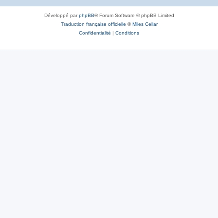
Développé par
phpBB
® Forum Software © phpBB Limited
Traduction française officielle
©
Miles Cellar
Confidentialité
|
Conditions