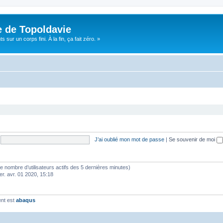
e de Topoldavie
sur un corps fini. À la fin, ça fait zéro. »
J’ai oublié mon mot de passe
|
Se souvenir de moi
lon le nombre d’utilisateurs actifs des 5 dernières minutes)
er. avr. 01 2020, 15:18
ent est
abaqus