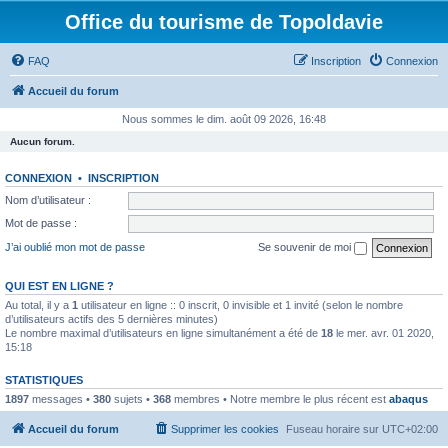
Office du tourisme de Topoldavie
FAQ
Inscription
Connexion
Accueil du forum
Nous sommes le dim. août 09 2026, 16:48
Aucun forum.
CONNEXION
•
INSCRIPTION
Nom d’utilisateur :
Mot de passe :
J’ai oublié mon mot de passe
Se souvenir de moi
QUI EST EN LIGNE ?
Au total, il y a
1
utilisateur en ligne :: 0 inscrit, 0 invisible et 1 invité (selon le nombre
d’utilisateurs actifs des 5 dernières minutes)
Le nombre maximal d’utilisateurs en ligne simultanément a été de
18
le mer. avr. 01 2020,
15:18
STATISTIQUES
1897
messages •
380
sujets •
368
membres • Notre membre le plus récent est
abaqus
Accueil du forum
Supprimer les cookies
Fuseau horaire sur
UTC+02:00