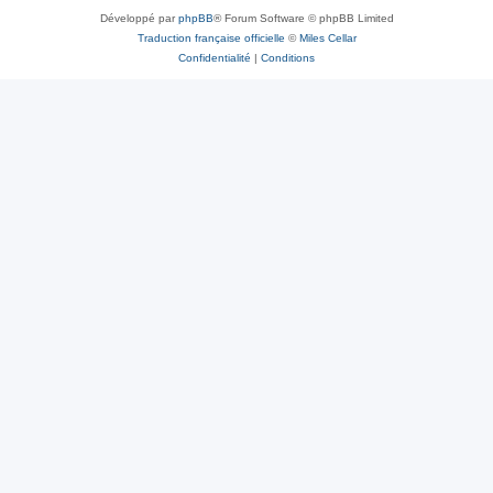
Développé par
phpBB
® Forum Software © phpBB Limited
Traduction française officielle
©
Miles Cellar
Confidentialité
|
Conditions