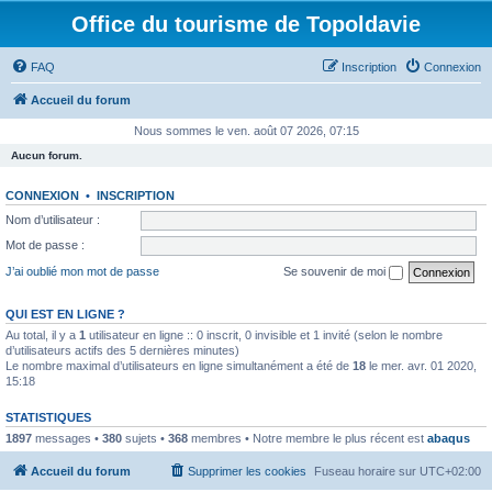
Office du tourisme de Topoldavie
FAQ
Inscription
Connexion
Accueil du forum
Nous sommes le ven. août 07 2026, 07:15
Aucun forum.
CONNEXION
•
INSCRIPTION
Nom d’utilisateur :
Mot de passe :
J’ai oublié mon mot de passe
Se souvenir de moi
QUI EST EN LIGNE ?
Au total, il y a
1
utilisateur en ligne :: 0 inscrit, 0 invisible et 1 invité (selon le nombre
d’utilisateurs actifs des 5 dernières minutes)
Le nombre maximal d’utilisateurs en ligne simultanément a été de
18
le mer. avr. 01 2020,
15:18
STATISTIQUES
1897
messages •
380
sujets •
368
membres • Notre membre le plus récent est
abaqus
Accueil du forum
Supprimer les cookies
Fuseau horaire sur
UTC+02:00