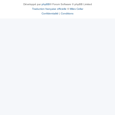
Développé par
phpBB
® Forum Software © phpBB Limited
Traduction française officielle
©
Miles Cellar
Confidentialité
|
Conditions