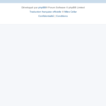
Développé par
phpBB
® Forum Software © phpBB Limited
Traduction française officielle
©
Miles Cellar
Confidentialité
|
Conditions