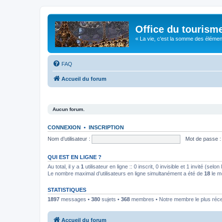
Office du tourism
« La vie, c'est la somme des éléments 
FAQ
Accueil du forum
Aucun forum.
CONNEXION
•
INSCRIPTION
Nom d’utilisateur :
Mot de passe :
QUI EST EN LIGNE ?
Au total, il y a
1
utilisateur en ligne :: 0 inscrit, 0 invisible et 1 invité (se
Le nombre maximal d’utilisateurs en ligne simultanément a été de
18
le m
STATISTIQUES
1897
messages •
380
sujets •
368
membres • Notre membre le plus réc
Accueil du forum