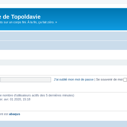
e de Topoldavie
sur un corps fini. À la fin, ça fait zéro. »
J’ai oublié mon mot de passe
|
Se souvenir de moi
lon le nombre d’utilisateurs actifs des 5 dernières minutes)
er. avr. 01 2020, 15:18
ent est
abaqus