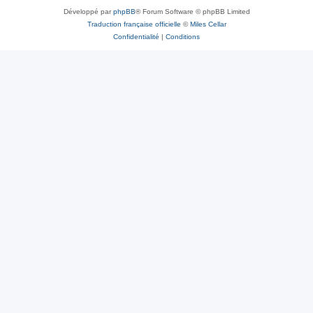
Développé par
phpBB
® Forum Software © phpBB Limited
Traduction française officielle
©
Miles Cellar
Confidentialité
|
Conditions