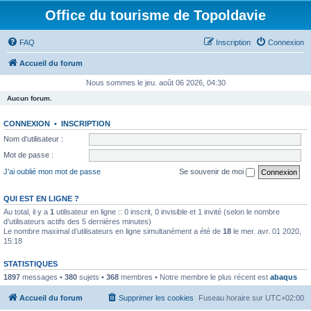
Office du tourisme de Topoldavie
FAQ
Inscription
Connexion
Accueil du forum
Nous sommes le jeu. août 06 2026, 04:30
Aucun forum.
CONNEXION
•
INSCRIPTION
Nom d’utilisateur :
Mot de passe :
J’ai oublié mon mot de passe
Se souvenir de moi
QUI EST EN LIGNE ?
Au total, il y a
1
utilisateur en ligne :: 0 inscrit, 0 invisible et 1 invité (selon le nombre
d’utilisateurs actifs des 5 dernières minutes)
Le nombre maximal d’utilisateurs en ligne simultanément a été de
18
le mer. avr. 01 2020,
15:18
STATISTIQUES
1897
messages •
380
sujets •
368
membres • Notre membre le plus récent est
abaqus
Accueil du forum
Supprimer les cookies
Fuseau horaire sur
UTC+02:00