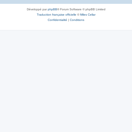
Développé par
phpBB
® Forum Software © phpBB Limited
Traduction française officielle
©
Miles Cellar
Confidentialité
|
Conditions