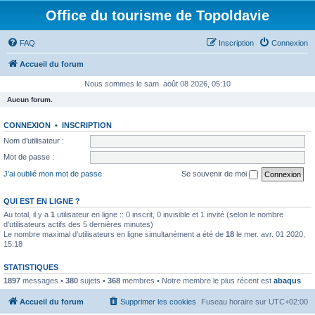
Office du tourisme de Topoldavie
FAQ
Inscription
Connexion
Accueil du forum
Nous sommes le sam. août 08 2026, 05:10
Aucun forum.
CONNEXION
•
INSCRIPTION
Nom d’utilisateur :
Mot de passe :
J’ai oublié mon mot de passe
Se souvenir de moi
QUI EST EN LIGNE ?
Au total, il y a
1
utilisateur en ligne :: 0 inscrit, 0 invisible et 1 invité (selon le nombre
d’utilisateurs actifs des 5 dernières minutes)
Le nombre maximal d’utilisateurs en ligne simultanément a été de
18
le mer. avr. 01 2020,
15:18
STATISTIQUES
1897
messages •
380
sujets •
368
membres • Notre membre le plus récent est
abaqus
Accueil du forum
Supprimer les cookies
Fuseau horaire sur
UTC+02:00