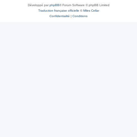
Développé par
phpBB
® Forum Software © phpBB Limited
Traduction française officielle
©
Miles Cellar
Confidentialité
|
Conditions