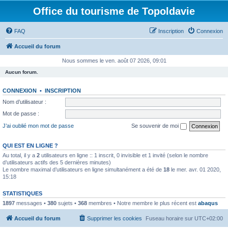
Office du tourisme de Topoldavie
FAQ
Inscription
Connexion
Accueil du forum
Nous sommes le ven. août 07 2026, 09:01
Aucun forum.
CONNEXION
•
INSCRIPTION
Nom d’utilisateur :
Mot de passe :
J’ai oublié mon mot de passe
Se souvenir de moi
QUI EST EN LIGNE ?
Au total, il y a
2
utilisateurs en ligne :: 1 inscrit, 0 invisible et 1 invité (selon le nombre
d’utilisateurs actifs des 5 dernières minutes)
Le nombre maximal d’utilisateurs en ligne simultanément a été de
18
le mer. avr. 01 2020,
15:18
STATISTIQUES
1897
messages •
380
sujets •
368
membres • Notre membre le plus récent est
abaqus
Accueil du forum
Supprimer les cookies
Fuseau horaire sur
UTC+02:00