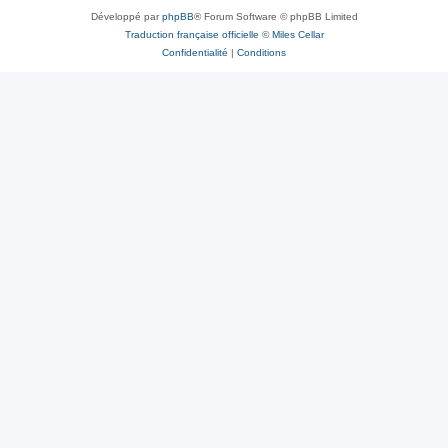
Développé par
phpBB
® Forum Software © phpBB Limited
Traduction française officielle
©
Miles Cellar
Confidentialité
|
Conditions