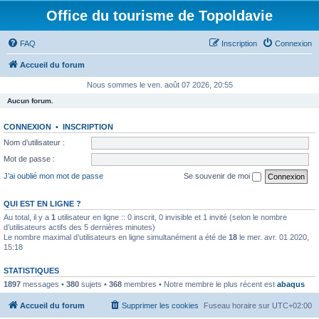
Office du tourisme de Topoldavie
FAQ
Inscription
Connexion
Accueil du forum
Nous sommes le ven. août 07 2026, 20:55
Aucun forum.
CONNEXION
•
INSCRIPTION
Nom d’utilisateur :
Mot de passe :
J’ai oublié mon mot de passe
Se souvenir de moi
QUI EST EN LIGNE ?
Au total, il y a
1
utilisateur en ligne :: 0 inscrit, 0 invisible et 1 invité (selon le nombre
d’utilisateurs actifs des 5 dernières minutes)
Le nombre maximal d’utilisateurs en ligne simultanément a été de
18
le mer. avr. 01 2020,
15:18
STATISTIQUES
1897
messages •
380
sujets •
368
membres • Notre membre le plus récent est
abaqus
Accueil du forum
Supprimer les cookies
Fuseau horaire sur
UTC+02:00