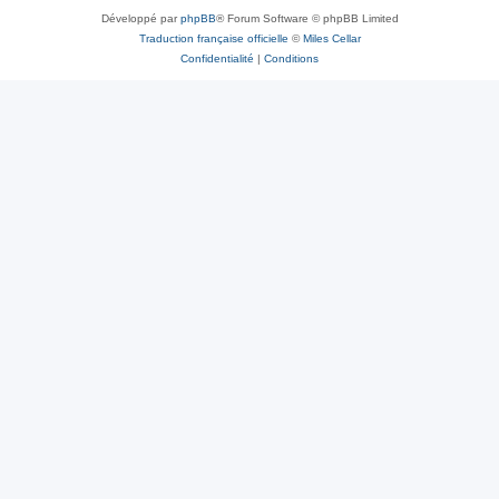
Développé par
phpBB
® Forum Software © phpBB Limited
Traduction française officielle
©
Miles Cellar
Confidentialité
|
Conditions