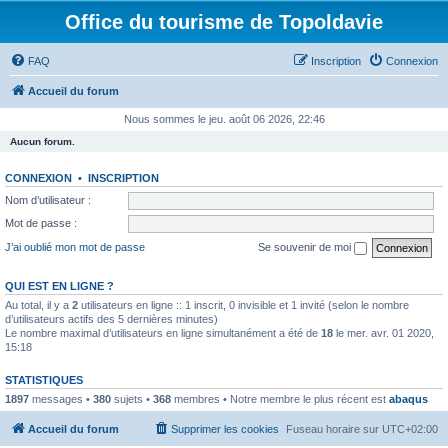
Office du tourisme de Topoldavie
FAQ
Inscription
Connexion
Accueil du forum
Nous sommes le jeu. août 06 2026, 22:46
Aucun forum.
CONNEXION
•
INSCRIPTION
Nom d’utilisateur :
Mot de passe :
J’ai oublié mon mot de passe
Se souvenir de moi
QUI EST EN LIGNE ?
Au total, il y a
2
utilisateurs en ligne :: 1 inscrit, 0 invisible et 1 invité (selon le nombre
d’utilisateurs actifs des 5 dernières minutes)
Le nombre maximal d’utilisateurs en ligne simultanément a été de
18
le mer. avr. 01 2020,
15:18
STATISTIQUES
1897
messages •
380
sujets •
368
membres • Notre membre le plus récent est
abaqus
Accueil du forum
Supprimer les cookies
Fuseau horaire sur
UTC+02:00