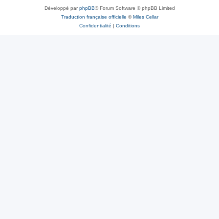
Développé par
phpBB
® Forum Software © phpBB Limited
Traduction française officielle
©
Miles Cellar
Confidentialité
|
Conditions