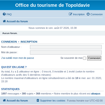
Office du tourisme de Topoldavie
FAQ
Inscription
Connexion
Accueil du forum
Nous sommes le ven. août 07 2026, 15:38
Aucun forum.
CONNEXION
•
INSCRIPTION
Nom d’utilisateur :
Mot de passe :
J’ai oublié mon mot de passe
Se souvenir de moi
QUI EST EN LIGNE ?
Au total, il y a
1
utilisateur en ligne :: 0 inscrit, 0 invisible et 1 invité (selon le nombre
d’utilisateurs actifs des 5 dernières minutes)
Le nombre maximal d’utilisateurs en ligne simultanément a été de
18
le mer. avr. 01 2020,
15:18
STATISTIQUES
1897
messages •
380
sujets •
368
membres • Notre membre le plus récent est
abaqus
Accueil du forum
Supprimer les cookies
Fuseau horaire sur
UTC+02:00