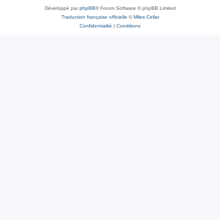
Développé par
phpBB
® Forum Software © phpBB Limited
Traduction française officielle
©
Miles Cellar
Confidentialité
|
Conditions