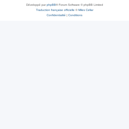
Développé par
phpBB
® Forum Software © phpBB Limited
Traduction française officielle
©
Miles Cellar
Confidentialité
|
Conditions