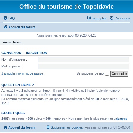
Office du tourisme de Topoldavie
FAQ
Inscription
Connexion
Accueil du forum
Nous sommes le jeu. août 06 2026, 04:23
Aucun forum.
CONNEXION
•
INSCRIPTION
Nom d’utilisateur :
Mot de passe :
J’ai oublié mon mot de passe
Se souvenir de moi
QUI EST EN LIGNE ?
Au total, il y a
1
utilisateur en ligne :: 0 inscrit, 0 invisible et 1 invité (selon le nombre
d’utilisateurs actifs des 5 dernières minutes)
Le nombre maximal d’utilisateurs en ligne simultanément a été de
18
le mer. avr. 01 2020,
15:18
STATISTIQUES
1897
messages •
380
sujets •
368
membres • Notre membre le plus récent est
abaqus
Accueil du forum
Supprimer les cookies
Fuseau horaire sur
UTC+02:00