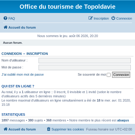
Office du tourisme de Topoldavie
FAQ
Inscription
Connexion
Accueil du forum
Nous sommes le jeu. août 06 2026, 20:20
Aucun forum.
CONNEXION
•
INSCRIPTION
Nom d’utilisateur :
Mot de passe :
J’ai oublié mon mot de passe
Se souvenir de moi
QUI EST EN LIGNE ?
Au total, il y a
1
utilisateur en ligne :: 0 inscrit, 0 invisible et 1 invité (selon le nombre
d’utilisateurs actifs des 5 dernières minutes)
Le nombre maximal d’utilisateurs en ligne simultanément a été de
18
le mer. avr. 01 2020,
15:18
STATISTIQUES
1897
messages •
380
sujets •
368
membres • Notre membre le plus récent est
abaqus
Accueil du forum
Supprimer les cookies
Fuseau horaire sur
UTC+02:00