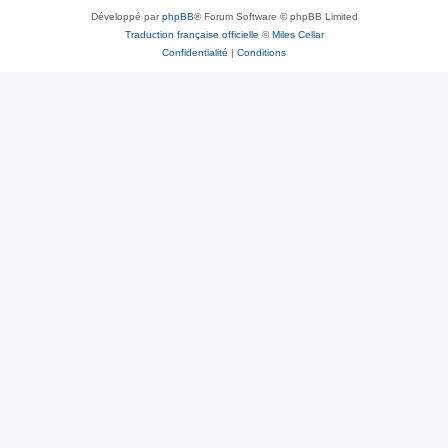
Développé par
phpBB
® Forum Software © phpBB Limited
Traduction française officielle
©
Miles Cellar
Confidentialité
|
Conditions