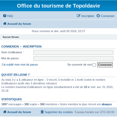
Office du tourisme de Topoldavie
FAQ
Inscription
Connexion
Accueil du forum
Nous sommes le dim. août 09 2026, 03:27
Aucun forum.
CONNEXION
•
INSCRIPTION
Nom d’utilisateur :
Mot de passe :
J’ai oublié mon mot de passe
Se souvenir de moi
QUI EST EN LIGNE ?
Au total, il y a
1
utilisateur en ligne :: 0 inscrit, 0 invisible et 1 invité (selon le nombre
d’utilisateurs actifs des 5 dernières minutes)
Le nombre maximal d’utilisateurs en ligne simultanément a été de
18
le mer. avr. 01 2020,
15:18
STATISTIQUES
1897
messages •
380
sujets •
368
membres • Notre membre le plus récent est
abaqus
Accueil du forum
Supprimer les cookies
Fuseau horaire sur
UTC+02:00