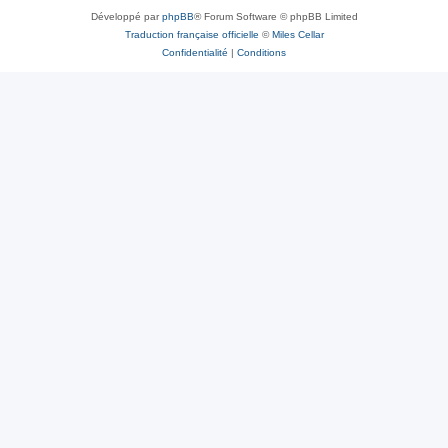
Développé par
phpBB
® Forum Software © phpBB Limited
Traduction française officielle
©
Miles Cellar
Confidentialité
|
Conditions