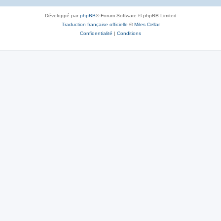
Développé par
phpBB
® Forum Software © phpBB Limited
Traduction française officielle
©
Miles Cellar
Confidentialité
|
Conditions