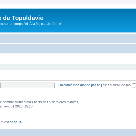
e de Topoldavie
sur un corps fini. À la fin, ça fait zéro. »
J’ai oublié mon mot de passe
|
Se souvenir de moi
lon le nombre d’utilisateurs actifs des 5 dernières minutes)
er. avr. 01 2020, 15:18
ent est
abaqus