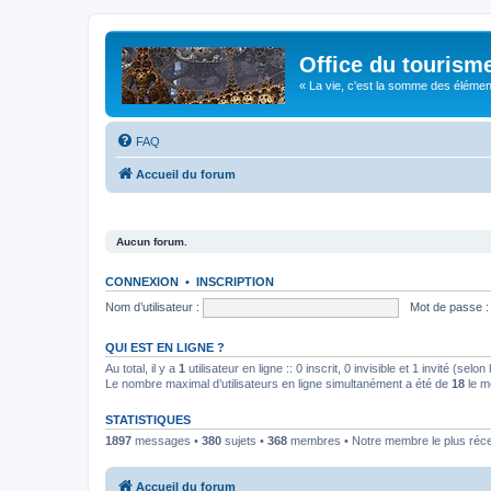
Office du tourism
« La vie, c'est la somme des éléments 
FAQ
Accueil du forum
Aucun forum.
CONNEXION
•
INSCRIPTION
Nom d’utilisateur :
Mot de passe :
QUI EST EN LIGNE ?
Au total, il y a
1
utilisateur en ligne :: 0 inscrit, 0 invisible et 1 invité (se
Le nombre maximal d’utilisateurs en ligne simultanément a été de
18
le m
STATISTIQUES
1897
messages •
380
sujets •
368
membres • Notre membre le plus réc
Accueil du forum