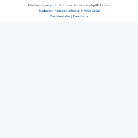
Développé par
phpBB
® Forum Software © phpBB Limited
Traduction française officielle
©
Miles Cellar
Confidentialité
|
Conditions