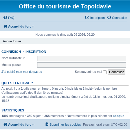
Office du tourisme de Topoldavie
FAQ
Inscription
Connexion
Accueil du forum
Nous sommes le dim. août 09 2026, 09:20
Aucun forum.
CONNEXION
•
INSCRIPTION
Nom d’utilisateur :
Mot de passe :
J’ai oublié mon mot de passe
Se souvenir de moi
QUI EST EN LIGNE ?
Au total, il y a
1
utilisateur en ligne :: 0 inscrit, 0 invisible et 1 invité (selon le nombre
d’utilisateurs actifs des 5 dernières minutes)
Le nombre maximal d’utilisateurs en ligne simultanément a été de
18
le mer. avr. 01 2020,
15:18
STATISTIQUES
1897
messages •
380
sujets •
368
membres • Notre membre le plus récent est
abaqus
Accueil du forum
Supprimer les cookies
Fuseau horaire sur
UTC+02:00