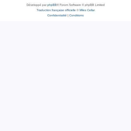
Développé par
phpBB
® Forum Software © phpBB Limited
Traduction française officielle
©
Miles Cellar
Confidentialité
|
Conditions