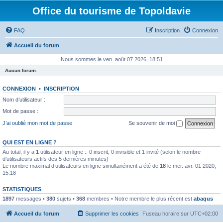
Office du tourisme de Topoldavie
FAQ
Inscription
Connexion
Accueil du forum
Nous sommes le ven. août 07 2026, 18:51
Aucun forum.
CONNEXION
•
INSCRIPTION
Nom d’utilisateur :
Mot de passe :
J’ai oublié mon mot de passe
Se souvenir de moi
QUI EST EN LIGNE ?
Au total, il y a
1
utilisateur en ligne :: 0 inscrit, 0 invisible et 1 invité (selon le nombre
d’utilisateurs actifs des 5 dernières minutes)
Le nombre maximal d’utilisateurs en ligne simultanément a été de
18
le mer. avr. 01 2020,
15:18
STATISTIQUES
1897
messages •
380
sujets •
368
membres • Notre membre le plus récent est
abaqus
Accueil du forum
Supprimer les cookies
Fuseau horaire sur
UTC+02:00