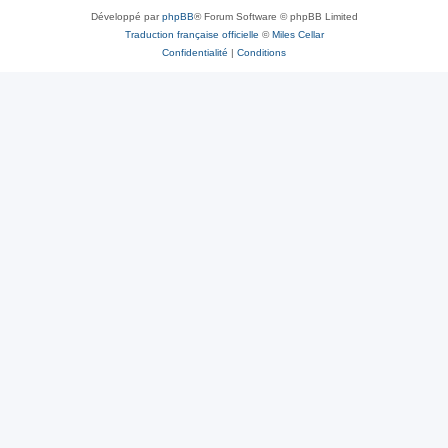
Développé par
phpBB
® Forum Software © phpBB Limited
Traduction française officielle
©
Miles Cellar
Confidentialité
|
Conditions