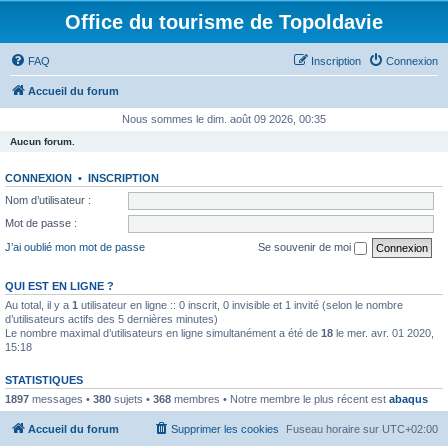
Office du tourisme de Topoldavie
FAQ
Inscription
Connexion
Accueil du forum
Nous sommes le dim. août 09 2026, 00:35
Aucun forum.
CONNEXION
•
INSCRIPTION
Nom d’utilisateur :
Mot de passe :
J’ai oublié mon mot de passe
Se souvenir de moi
QUI EST EN LIGNE ?
Au total, il y a
1
utilisateur en ligne :: 0 inscrit, 0 invisible et 1 invité (selon le nombre
d’utilisateurs actifs des 5 dernières minutes)
Le nombre maximal d’utilisateurs en ligne simultanément a été de
18
le mer. avr. 01 2020,
15:18
STATISTIQUES
1897
messages •
380
sujets •
368
membres • Notre membre le plus récent est
abaqus
Accueil du forum
Supprimer les cookies
Fuseau horaire sur
UTC+02:00