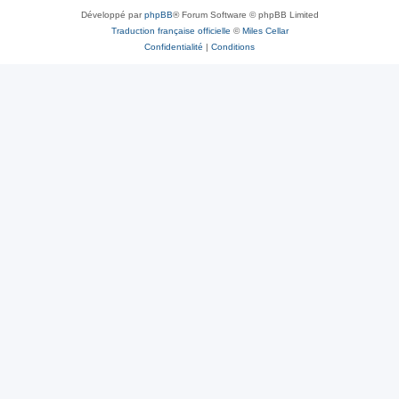
Développé par
phpBB
® Forum Software © phpBB Limited
Traduction française officielle
©
Miles Cellar
Confidentialité
|
Conditions