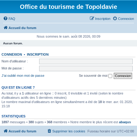
Office du tourisme de Topoldavie
FAQ
Inscription
Connexion
Accueil du forum
Nous sommes le sam. août 08 2026, 00:09
Aucun forum.
CONNEXION
•
INSCRIPTION
Nom d’utilisateur :
Mot de passe :
J’ai oublié mon mot de passe
Se souvenir de moi
QUI EST EN LIGNE ?
Au total, il y a
1
utilisateur en ligne :: 0 inscrit, 0 invisible et 1 invité (selon le nombre
d’utilisateurs actifs des 5 dernières minutes)
Le nombre maximal d’utilisateurs en ligne simultanément a été de
18
le mer. avr. 01 2020,
15:18
STATISTIQUES
1897
messages •
380
sujets •
368
membres • Notre membre le plus récent est
abaqus
Accueil du forum
Supprimer les cookies
Fuseau horaire sur
UTC+02:00