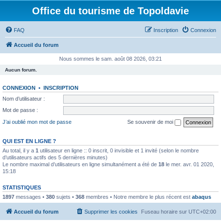
Office du tourisme de Topoldavie
FAQ
Inscription
Connexion
Accueil du forum
Nous sommes le sam. août 08 2026, 03:21
Aucun forum.
CONNEXION
•
INSCRIPTION
Nom d’utilisateur :
Mot de passe :
J’ai oublié mon mot de passe
Se souvenir de moi
QUI EST EN LIGNE ?
Au total, il y a
1
utilisateur en ligne :: 0 inscrit, 0 invisible et 1 invité (selon le nombre
d’utilisateurs actifs des 5 dernières minutes)
Le nombre maximal d’utilisateurs en ligne simultanément a été de
18
le mer. avr. 01 2020,
15:18
STATISTIQUES
1897
messages •
380
sujets •
368
membres • Notre membre le plus récent est
abaqus
Accueil du forum
Supprimer les cookies
Fuseau horaire sur
UTC+02:00