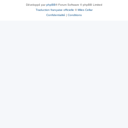
Développé par
phpBB
® Forum Software © phpBB Limited
Traduction française officielle
©
Miles Cellar
Confidentialité
|
Conditions