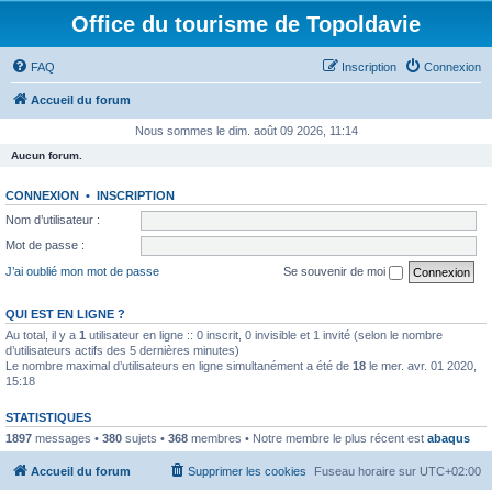
Office du tourisme de Topoldavie
FAQ
Inscription
Connexion
Accueil du forum
Nous sommes le dim. août 09 2026, 11:14
Aucun forum.
CONNEXION
•
INSCRIPTION
Nom d’utilisateur :
Mot de passe :
J’ai oublié mon mot de passe
Se souvenir de moi
QUI EST EN LIGNE ?
Au total, il y a
1
utilisateur en ligne :: 0 inscrit, 0 invisible et 1 invité (selon le nombre
d’utilisateurs actifs des 5 dernières minutes)
Le nombre maximal d’utilisateurs en ligne simultanément a été de
18
le mer. avr. 01 2020,
15:18
STATISTIQUES
1897
messages •
380
sujets •
368
membres • Notre membre le plus récent est
abaqus
Accueil du forum
Supprimer les cookies
Fuseau horaire sur
UTC+02:00