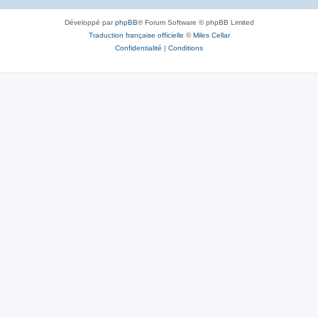
Développé par
phpBB
® Forum Software © phpBB Limited
Traduction française officielle
©
Miles Cellar
Confidentialité
|
Conditions