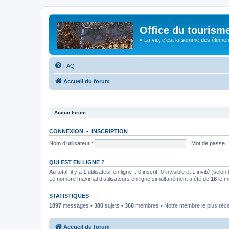
Office du tourism
« La vie, c'est la somme des éléments 
FAQ
Accueil du forum
Aucun forum.
CONNEXION
•
INSCRIPTION
Nom d’utilisateur :
Mot de passe :
QUI EST EN LIGNE ?
Au total, il y a
1
utilisateur en ligne :: 0 inscrit, 0 invisible et 1 invité (se
Le nombre maximal d’utilisateurs en ligne simultanément a été de
18
le m
STATISTIQUES
1897
messages •
380
sujets •
368
membres • Notre membre le plus réc
Accueil du forum