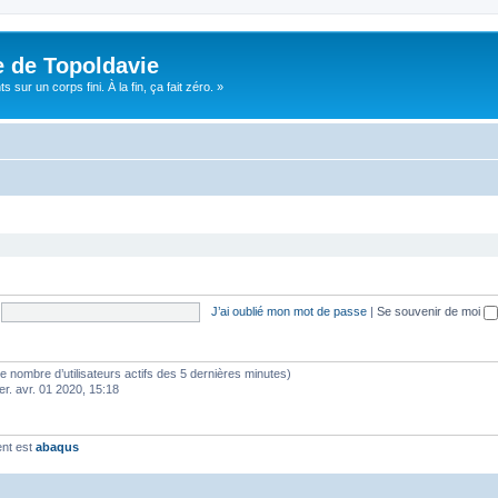
e de Topoldavie
sur un corps fini. À la fin, ça fait zéro. »
J’ai oublié mon mot de passe
|
Se souvenir de moi
lon le nombre d’utilisateurs actifs des 5 dernières minutes)
er. avr. 01 2020, 15:18
ent est
abaqus