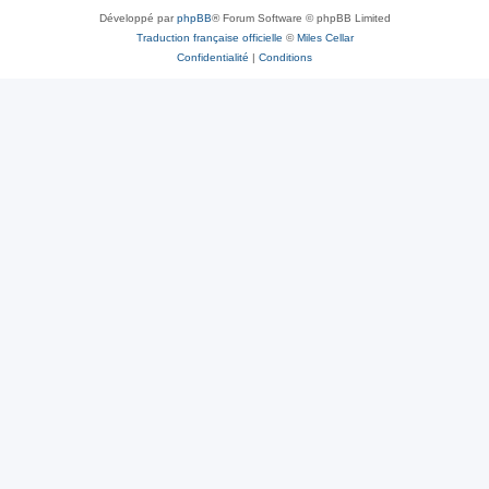
Développé par
phpBB
® Forum Software © phpBB Limited
Traduction française officielle
©
Miles Cellar
Confidentialité
|
Conditions