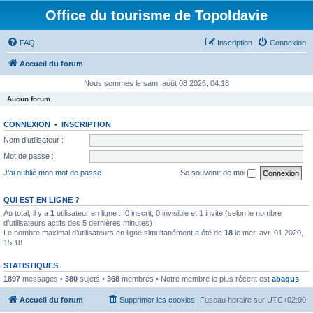
Office du tourisme de Topoldavie
FAQ
Inscription
Connexion
Accueil du forum
Nous sommes le sam. août 08 2026, 04:18
Aucun forum.
CONNEXION
•
INSCRIPTION
Nom d’utilisateur :
Mot de passe :
J’ai oublié mon mot de passe
Se souvenir de moi
QUI EST EN LIGNE ?
Au total, il y a
1
utilisateur en ligne :: 0 inscrit, 0 invisible et 1 invité (selon le nombre
d’utilisateurs actifs des 5 dernières minutes)
Le nombre maximal d’utilisateurs en ligne simultanément a été de
18
le mer. avr. 01 2020,
15:18
STATISTIQUES
1897
messages •
380
sujets •
368
membres • Notre membre le plus récent est
abaqus
Accueil du forum
Supprimer les cookies
Fuseau horaire sur
UTC+02:00