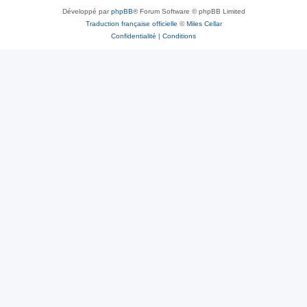
Développé par
phpBB
® Forum Software © phpBB Limited
Traduction française officielle
©
Miles Cellar
Confidentialité
|
Conditions