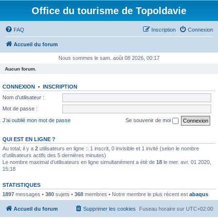
Office du tourisme de Topoldavie
FAQ
Inscription
Connexion
Accueil du forum
Nous sommes le sam. août 08 2026, 00:17
Aucun forum.
CONNEXION
•
INSCRIPTION
Nom d’utilisateur :
Mot de passe :
J’ai oublié mon mot de passe
Se souvenir de moi
QUI EST EN LIGNE ?
Au total, il y a
2
utilisateurs en ligne :: 1 inscrit, 0 invisible et 1 invité (selon le nombre
d’utilisateurs actifs des 5 dernières minutes)
Le nombre maximal d’utilisateurs en ligne simultanément a été de
18
le mer. avr. 01 2020,
15:18
STATISTIQUES
1897
messages •
380
sujets •
368
membres • Notre membre le plus récent est
abaqus
Accueil du forum
Supprimer les cookies
Fuseau horaire sur
UTC+02:00