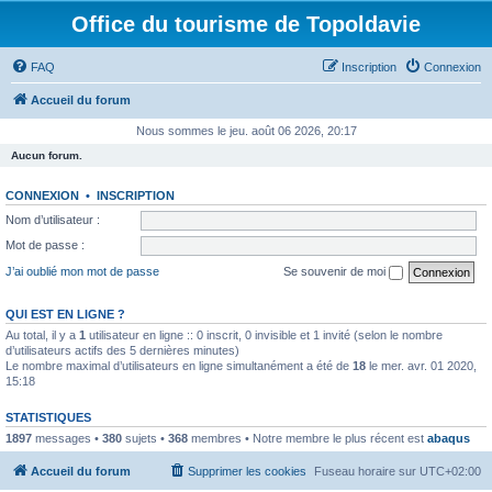
Office du tourisme de Topoldavie
FAQ
Inscription
Connexion
Accueil du forum
Nous sommes le jeu. août 06 2026, 20:17
Aucun forum.
CONNEXION
•
INSCRIPTION
Nom d’utilisateur :
Mot de passe :
J’ai oublié mon mot de passe
Se souvenir de moi
QUI EST EN LIGNE ?
Au total, il y a
1
utilisateur en ligne :: 0 inscrit, 0 invisible et 1 invité (selon le nombre
d’utilisateurs actifs des 5 dernières minutes)
Le nombre maximal d’utilisateurs en ligne simultanément a été de
18
le mer. avr. 01 2020,
15:18
STATISTIQUES
1897
messages •
380
sujets •
368
membres • Notre membre le plus récent est
abaqus
Accueil du forum
Supprimer les cookies
Fuseau horaire sur
UTC+02:00