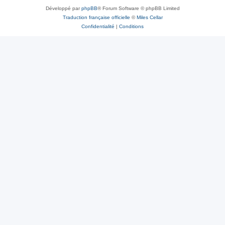
Développé par
phpBB
® Forum Software © phpBB Limited
Traduction française officielle
©
Miles Cellar
Confidentialité
|
Conditions