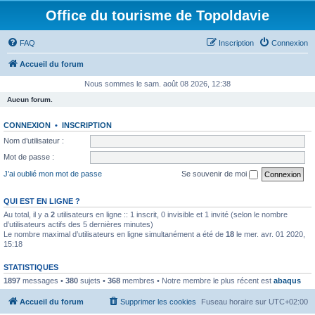
Office du tourisme de Topoldavie
FAQ
Inscription
Connexion
Accueil du forum
Nous sommes le sam. août 08 2026, 12:38
Aucun forum.
CONNEXION
•
INSCRIPTION
Nom d’utilisateur :
Mot de passe :
J’ai oublié mon mot de passe
Se souvenir de moi
QUI EST EN LIGNE ?
Au total, il y a
2
utilisateurs en ligne :: 1 inscrit, 0 invisible et 1 invité (selon le nombre
d’utilisateurs actifs des 5 dernières minutes)
Le nombre maximal d’utilisateurs en ligne simultanément a été de
18
le mer. avr. 01 2020,
15:18
STATISTIQUES
1897
messages •
380
sujets •
368
membres • Notre membre le plus récent est
abaqus
Accueil du forum
Supprimer les cookies
Fuseau horaire sur
UTC+02:00