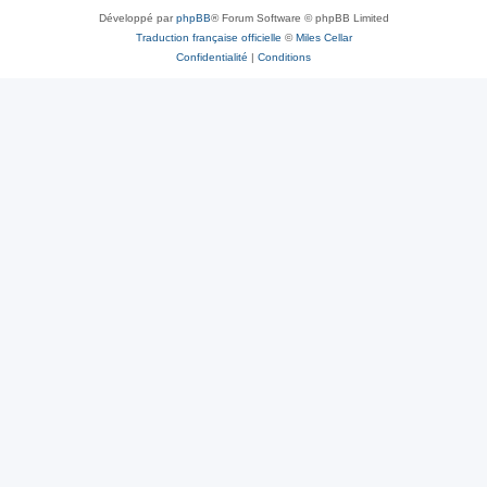
Développé par
phpBB
® Forum Software © phpBB Limited
Traduction française officielle
©
Miles Cellar
Confidentialité
|
Conditions