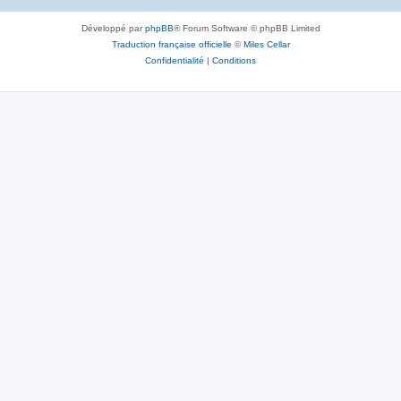
Développé par
phpBB
® Forum Software © phpBB Limited
Traduction française officielle
©
Miles Cellar
Confidentialité
|
Conditions