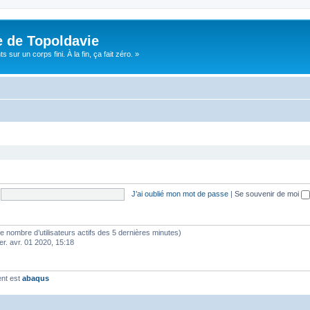
e de Topoldavie
sur un corps fini. À la fin, ça fait zéro. »
J’ai oublié mon mot de passe
|
Se souvenir de moi
lon le nombre d’utilisateurs actifs des 5 dernières minutes)
er. avr. 01 2020, 15:18
ent est
abaqus