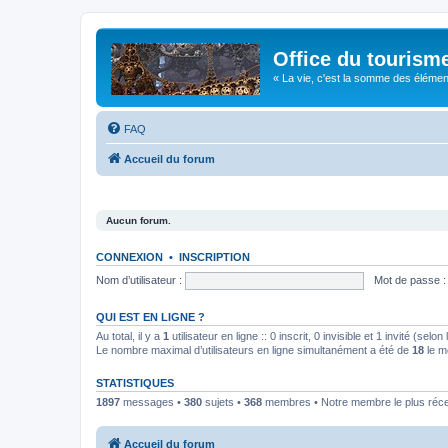
Office du tourism
« La vie, c'est la somme des éléments 
FAQ
Accueil du forum
Aucun forum.
CONNEXION
•
INSCRIPTION
Nom d’utilisateur :
Mot de passe :
QUI EST EN LIGNE ?
Au total, il y a
1
utilisateur en ligne :: 0 inscrit, 0 invisible et 1 invité (se
Le nombre maximal d’utilisateurs en ligne simultanément a été de
18
le m
STATISTIQUES
1897
messages •
380
sujets •
368
membres • Notre membre le plus réc
Accueil du forum