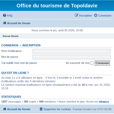
Office du tourisme de Topoldavie
FAQ
Inscription
Connexion
Accueil du forum
Nous sommes le jeu. août 06 2026, 16:08
Aucun forum.
CONNEXION
•
INSCRIPTION
Nom d’utilisateur :
Mot de passe :
J’ai oublié mon mot de passe
Se souvenir de moi
QUI EST EN LIGNE ?
Au total, il y a
1
utilisateur en ligne :: 0 inscrit, 0 invisible et 1 invité (selon le nombre
d’utilisateurs actifs des 5 dernières minutes)
Le nombre maximal d’utilisateurs en ligne simultanément a été de
18
le mer. avr. 01 2020,
15:18
STATISTIQUES
1897
messages •
380
sujets •
368
membres • Notre membre le plus récent est
abaqus
Accueil du forum
Supprimer les cookies
Fuseau horaire sur
UTC+02:00