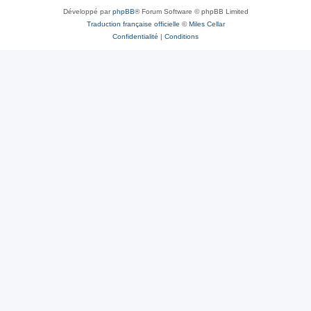
Développé par
phpBB
® Forum Software © phpBB Limited
Traduction française officielle
©
Miles Cellar
Confidentialité
|
Conditions