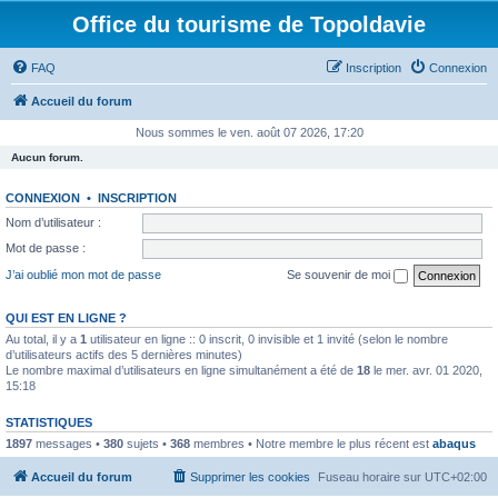
Office du tourisme de Topoldavie
FAQ
Inscription
Connexion
Accueil du forum
Nous sommes le ven. août 07 2026, 17:20
Aucun forum.
CONNEXION
•
INSCRIPTION
Nom d’utilisateur :
Mot de passe :
J’ai oublié mon mot de passe
Se souvenir de moi
QUI EST EN LIGNE ?
Au total, il y a
1
utilisateur en ligne :: 0 inscrit, 0 invisible et 1 invité (selon le nombre
d’utilisateurs actifs des 5 dernières minutes)
Le nombre maximal d’utilisateurs en ligne simultanément a été de
18
le mer. avr. 01 2020,
15:18
STATISTIQUES
1897
messages •
380
sujets •
368
membres • Notre membre le plus récent est
abaqus
Accueil du forum
Supprimer les cookies
Fuseau horaire sur
UTC+02:00