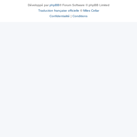
Développé par
phpBB
® Forum Software © phpBB Limited
Traduction française officielle
©
Miles Cellar
Confidentialité
|
Conditions