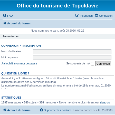
Office du tourisme de Topoldavie
FAQ
Inscription
Connexion
Accueil du forum
Nous sommes le sam. août 08 2026, 09:22
Aucun forum.
CONNEXION
•
INSCRIPTION
Nom d’utilisateur :
Mot de passe :
J’ai oublié mon mot de passe
Se souvenir de moi
QUI EST EN LIGNE ?
Au total, il y a
1
utilisateur en ligne :: 0 inscrit, 0 invisible et 1 invité (selon le nombre
d’utilisateurs actifs des 5 dernières minutes)
Le nombre maximal d’utilisateurs en ligne simultanément a été de
18
le mer. avr. 01 2020,
15:18
STATISTIQUES
1897
messages •
380
sujets •
368
membres • Notre membre le plus récent est
abaqus
Accueil du forum
Supprimer les cookies
Fuseau horaire sur
UTC+02:00