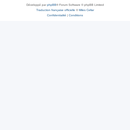
Développé par
phpBB
® Forum Software © phpBB Limited
Traduction française officielle
©
Miles Cellar
Confidentialité
|
Conditions