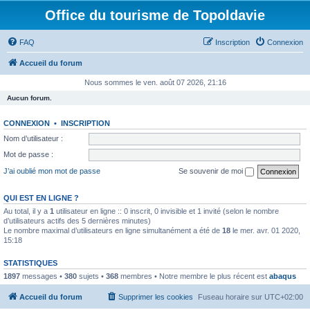
Office du tourisme de Topoldavie
FAQ
Inscription
Connexion
Accueil du forum
Nous sommes le ven. août 07 2026, 21:16
Aucun forum.
CONNEXION
•
INSCRIPTION
Nom d’utilisateur :
Mot de passe :
J’ai oublié mon mot de passe
Se souvenir de moi
QUI EST EN LIGNE ?
Au total, il y a
1
utilisateur en ligne :: 0 inscrit, 0 invisible et 1 invité (selon le nombre
d’utilisateurs actifs des 5 dernières minutes)
Le nombre maximal d’utilisateurs en ligne simultanément a été de
18
le mer. avr. 01 2020,
15:18
STATISTIQUES
1897
messages •
380
sujets •
368
membres • Notre membre le plus récent est
abaqus
Accueil du forum
Supprimer les cookies
Fuseau horaire sur
UTC+02:00