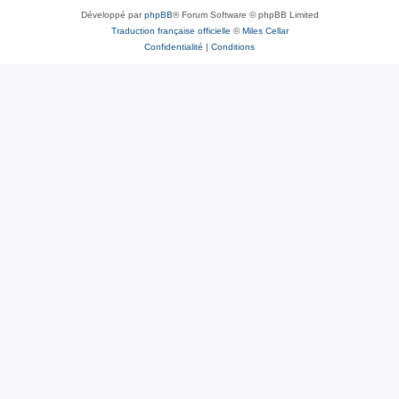
Développé par
phpBB
® Forum Software © phpBB Limited
Traduction française officielle
©
Miles Cellar
Confidentialité
|
Conditions