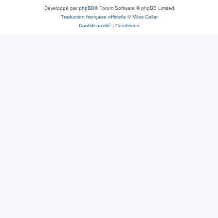
Développé par
phpBB
® Forum Software © phpBB Limited
Traduction française officielle
©
Miles Cellar
Confidentialité
|
Conditions