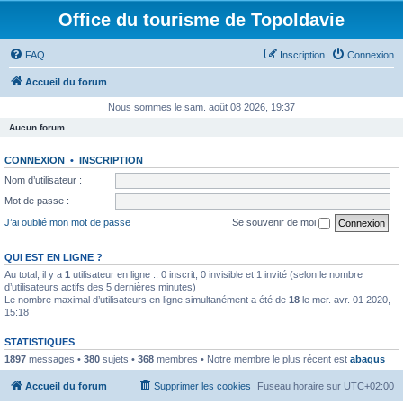
Office du tourisme de Topoldavie
FAQ
Inscription
Connexion
Accueil du forum
Nous sommes le sam. août 08 2026, 19:37
Aucun forum.
CONNEXION
•
INSCRIPTION
Nom d’utilisateur :
Mot de passe :
J’ai oublié mon mot de passe
Se souvenir de moi
QUI EST EN LIGNE ?
Au total, il y a
1
utilisateur en ligne :: 0 inscrit, 0 invisible et 1 invité (selon le nombre
d’utilisateurs actifs des 5 dernières minutes)
Le nombre maximal d’utilisateurs en ligne simultanément a été de
18
le mer. avr. 01 2020,
15:18
STATISTIQUES
1897
messages •
380
sujets •
368
membres • Notre membre le plus récent est
abaqus
Accueil du forum
Supprimer les cookies
Fuseau horaire sur
UTC+02:00