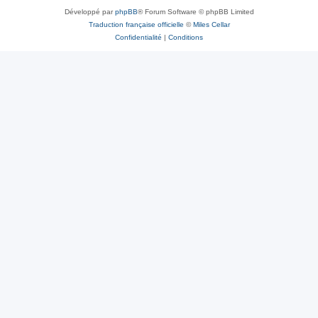
Développé par
phpBB
® Forum Software © phpBB Limited
Traduction française officielle
©
Miles Cellar
Confidentialité
|
Conditions