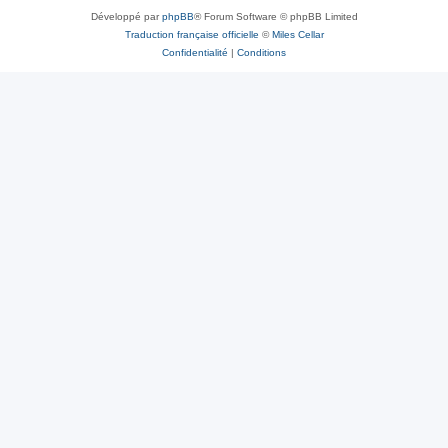
Développé par
phpBB
® Forum Software © phpBB Limited
Traduction française officielle
©
Miles Cellar
Confidentialité
|
Conditions