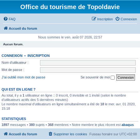
Office du tourisme de Topoldavie
FAQ
Inscription
Connexion
Accueil du forum
Nous sommes le ven. août 07 2026, 22:57
Aucun forum.
CONNEXION
•
INSCRIPTION
Nom d’utilisateur :
Mot de passe :
J’ai oublié mon mot de passe
Se souvenir de moi
QUI EST EN LIGNE ?
Au total, il y a
1
utilisateur en ligne :: 0 inscrit, 0 invisible et 1 invité (selon le nombre
d’utilisateurs actifs des 5 dernières minutes)
Le nombre maximal d’utilisateurs en ligne simultanément a été de
18
le mer. avr. 01 2020,
15:18
STATISTIQUES
1897
messages •
380
sujets •
368
membres • Notre membre le plus récent est
abaqus
Accueil du forum
Supprimer les cookies
Fuseau horaire sur
UTC+02:00