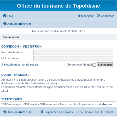
Office du tourisme de Topoldavie
FAQ
Inscription
Connexion
Accueil du forum
Nous sommes le dim. août 09 2026, 11:17
Aucun forum.
CONNEXION
•
INSCRIPTION
Nom d’utilisateur :
Mot de passe :
J’ai oublié mon mot de passe
Se souvenir de moi
QUI EST EN LIGNE ?
Au total, il y a
1
utilisateur en ligne :: 0 inscrit, 0 invisible et 1 invité (selon le nombre
d’utilisateurs actifs des 5 dernières minutes)
Le nombre maximal d’utilisateurs en ligne simultanément a été de
18
le mer. avr. 01 2020,
15:18
STATISTIQUES
1897
messages •
380
sujets •
368
membres • Notre membre le plus récent est
abaqus
Accueil du forum
Supprimer les cookies
Fuseau horaire sur
UTC+02:00