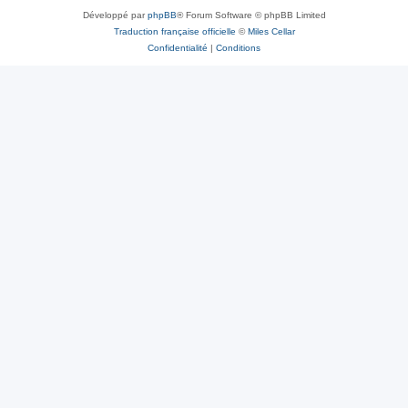
Développé par
phpBB
® Forum Software © phpBB Limited
Traduction française officielle
©
Miles Cellar
Confidentialité
|
Conditions