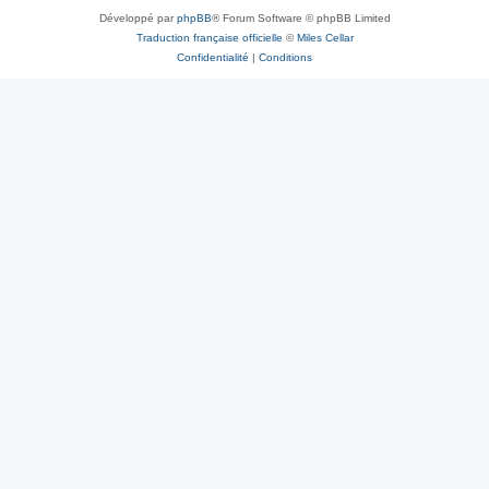
Développé par
phpBB
® Forum Software © phpBB Limited
Traduction française officielle
©
Miles Cellar
Confidentialité
|
Conditions