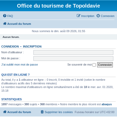
Office du tourisme de Topoldavie
FAQ
Inscription
Connexion
Accueil du forum
Nous sommes le dim. août 09 2026, 01:55
Aucun forum.
CONNEXION
•
INSCRIPTION
Nom d’utilisateur :
Mot de passe :
J’ai oublié mon mot de passe
Se souvenir de moi
QUI EST EN LIGNE ?
Au total, il y a
1
utilisateur en ligne :: 0 inscrit, 0 invisible et 1 invité (selon le nombre
d’utilisateurs actifs des 5 dernières minutes)
Le nombre maximal d’utilisateurs en ligne simultanément a été de
18
le mer. avr. 01 2020,
15:18
STATISTIQUES
1897
messages •
380
sujets •
368
membres • Notre membre le plus récent est
abaqus
Accueil du forum
Supprimer les cookies
Fuseau horaire sur
UTC+02:00