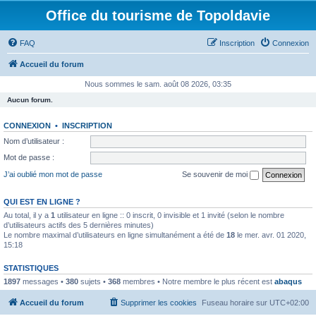
Office du tourisme de Topoldavie
FAQ
Inscription
Connexion
Accueil du forum
Nous sommes le sam. août 08 2026, 03:35
Aucun forum.
CONNEXION
•
INSCRIPTION
Nom d’utilisateur :
Mot de passe :
J’ai oublié mon mot de passe
Se souvenir de moi
QUI EST EN LIGNE ?
Au total, il y a
1
utilisateur en ligne :: 0 inscrit, 0 invisible et 1 invité (selon le nombre
d’utilisateurs actifs des 5 dernières minutes)
Le nombre maximal d’utilisateurs en ligne simultanément a été de
18
le mer. avr. 01 2020,
15:18
STATISTIQUES
1897
messages •
380
sujets •
368
membres • Notre membre le plus récent est
abaqus
Accueil du forum
Supprimer les cookies
Fuseau horaire sur
UTC+02:00