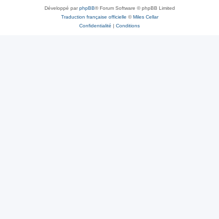
Développé par
phpBB
® Forum Software © phpBB Limited
Traduction française officielle
©
Miles Cellar
Confidentialité
|
Conditions