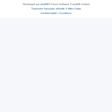
Développé par
phpBB
® Forum Software © phpBB Limited
Traduction française officielle
©
Miles Cellar
Confidentialité
|
Conditions