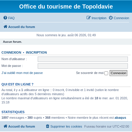
Office du tourisme de Topoldavie
FAQ
Inscription
Connexion
Accueil du forum
Nous sommes le jeu. août 06 2026, 01:49
Aucun forum.
CONNEXION
•
INSCRIPTION
Nom d’utilisateur :
Mot de passe :
J’ai oublié mon mot de passe
Se souvenir de moi
QUI EST EN LIGNE ?
Au total, il y a
1
utilisateur en ligne :: 0 inscrit, 0 invisible et 1 invité (selon le nombre
d’utilisateurs actifs des 5 dernières minutes)
Le nombre maximal d’utilisateurs en ligne simultanément a été de
18
le mer. avr. 01 2020,
15:18
STATISTIQUES
1897
messages •
380
sujets •
368
membres • Notre membre le plus récent est
abaqus
Accueil du forum
Supprimer les cookies
Fuseau horaire sur
UTC+02:00