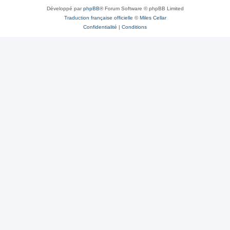
Développé par
phpBB
® Forum Software © phpBB Limited
Traduction française officielle
©
Miles Cellar
Confidentialité
|
Conditions