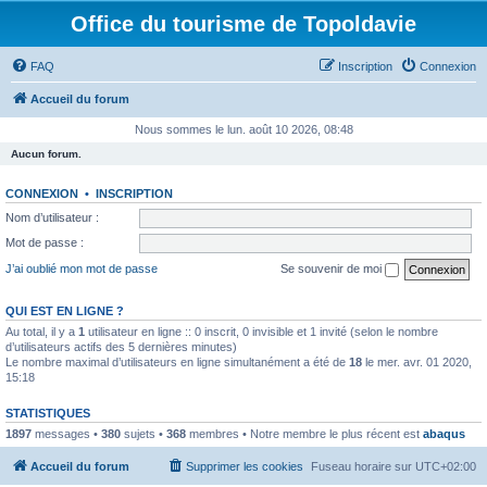
Office du tourisme de Topoldavie
FAQ
Inscription
Connexion
Accueil du forum
Nous sommes le lun. août 10 2026, 08:48
Aucun forum.
CONNEXION
•
INSCRIPTION
Nom d’utilisateur :
Mot de passe :
J’ai oublié mon mot de passe
Se souvenir de moi
QUI EST EN LIGNE ?
Au total, il y a
1
utilisateur en ligne :: 0 inscrit, 0 invisible et 1 invité (selon le nombre
d’utilisateurs actifs des 5 dernières minutes)
Le nombre maximal d’utilisateurs en ligne simultanément a été de
18
le mer. avr. 01 2020,
15:18
STATISTIQUES
1897
messages •
380
sujets •
368
membres • Notre membre le plus récent est
abaqus
Accueil du forum
Supprimer les cookies
Fuseau horaire sur
UTC+02:00