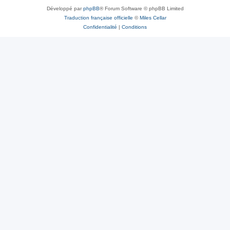
Développé par
phpBB
® Forum Software © phpBB Limited
Traduction française officielle
©
Miles Cellar
Confidentialité
|
Conditions