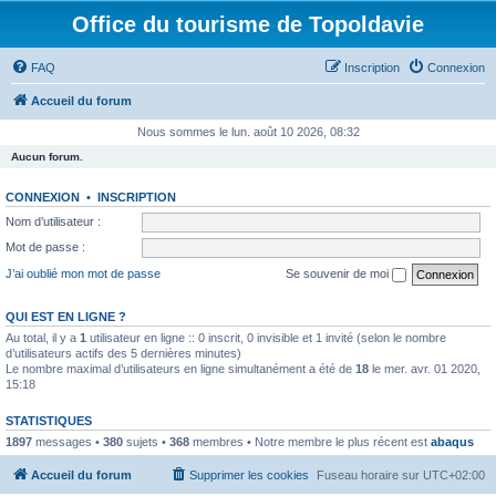
Office du tourisme de Topoldavie
FAQ
Inscription
Connexion
Accueil du forum
Nous sommes le lun. août 10 2026, 08:32
Aucun forum.
CONNEXION
•
INSCRIPTION
Nom d’utilisateur :
Mot de passe :
J’ai oublié mon mot de passe
Se souvenir de moi
QUI EST EN LIGNE ?
Au total, il y a
1
utilisateur en ligne :: 0 inscrit, 0 invisible et 1 invité (selon le nombre
d’utilisateurs actifs des 5 dernières minutes)
Le nombre maximal d’utilisateurs en ligne simultanément a été de
18
le mer. avr. 01 2020,
15:18
STATISTIQUES
1897
messages •
380
sujets •
368
membres • Notre membre le plus récent est
abaqus
Accueil du forum
Supprimer les cookies
Fuseau horaire sur
UTC+02:00