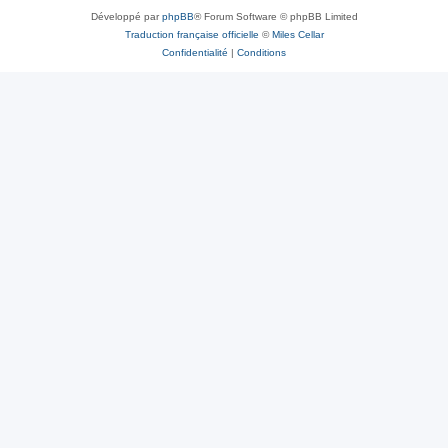
Développé par
phpBB
® Forum Software © phpBB Limited
Traduction française officielle
©
Miles Cellar
Confidentialité
|
Conditions