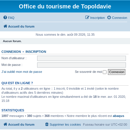
Office du tourisme de Topoldavie
FAQ
Inscription
Connexion
Accueil du forum
Nous sommes le dim. août 09 2026, 11:35
Aucun forum.
CONNEXION
•
INSCRIPTION
Nom d’utilisateur :
Mot de passe :
J’ai oublié mon mot de passe
Se souvenir de moi
QUI EST EN LIGNE ?
Au total, il y a
2
utilisateurs en ligne :: 1 inscrit, 0 invisible et 1 invité (selon le nombre
d’utilisateurs actifs des 5 dernières minutes)
Le nombre maximal d’utilisateurs en ligne simultanément a été de
18
le mer. avr. 01 2020,
15:18
STATISTIQUES
1897
messages •
380
sujets •
368
membres • Notre membre le plus récent est
abaqus
Accueil du forum
Supprimer les cookies
Fuseau horaire sur
UTC+02:00