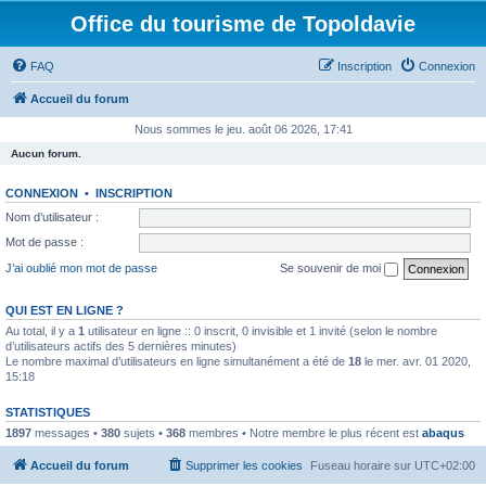
Office du tourisme de Topoldavie
FAQ
Inscription
Connexion
Accueil du forum
Nous sommes le jeu. août 06 2026, 17:41
Aucun forum.
CONNEXION
•
INSCRIPTION
Nom d’utilisateur :
Mot de passe :
J’ai oublié mon mot de passe
Se souvenir de moi
QUI EST EN LIGNE ?
Au total, il y a
1
utilisateur en ligne :: 0 inscrit, 0 invisible et 1 invité (selon le nombre
d’utilisateurs actifs des 5 dernières minutes)
Le nombre maximal d’utilisateurs en ligne simultanément a été de
18
le mer. avr. 01 2020,
15:18
STATISTIQUES
1897
messages •
380
sujets •
368
membres • Notre membre le plus récent est
abaqus
Accueil du forum
Supprimer les cookies
Fuseau horaire sur
UTC+02:00