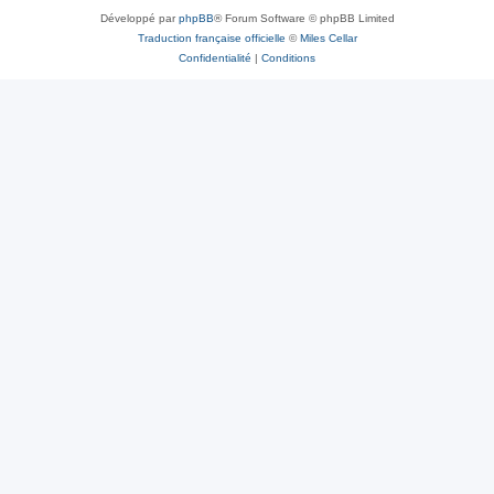
Développé par
phpBB
® Forum Software © phpBB Limited
Traduction française officielle
©
Miles Cellar
Confidentialité
|
Conditions