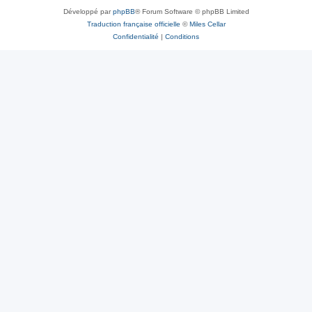
Développé par
phpBB
® Forum Software © phpBB Limited
Traduction française officielle
©
Miles Cellar
Confidentialité
|
Conditions