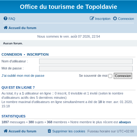
Office du tourisme de Topoldavie
FAQ
Inscription
Connexion
Accueil du forum
Nous sommes le ven. août 07 2026, 22:54
Aucun forum.
CONNEXION
•
INSCRIPTION
Nom d’utilisateur :
Mot de passe :
J’ai oublié mon mot de passe
Se souvenir de moi
QUI EST EN LIGNE ?
Au total, il y a
1
utilisateur en ligne :: 0 inscrit, 0 invisible et 1 invité (selon le nombre
d’utilisateurs actifs des 5 dernières minutes)
Le nombre maximal d’utilisateurs en ligne simultanément a été de
18
le mer. avr. 01 2020,
15:18
STATISTIQUES
1897
messages •
380
sujets •
368
membres • Notre membre le plus récent est
abaqus
Accueil du forum
Supprimer les cookies
Fuseau horaire sur
UTC+02:00