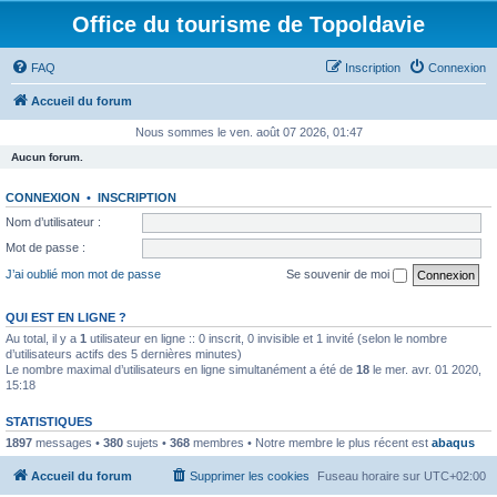
Office du tourisme de Topoldavie
FAQ
Inscription
Connexion
Accueil du forum
Nous sommes le ven. août 07 2026, 01:47
Aucun forum.
CONNEXION
•
INSCRIPTION
Nom d’utilisateur :
Mot de passe :
J’ai oublié mon mot de passe
Se souvenir de moi
QUI EST EN LIGNE ?
Au total, il y a
1
utilisateur en ligne :: 0 inscrit, 0 invisible et 1 invité (selon le nombre
d’utilisateurs actifs des 5 dernières minutes)
Le nombre maximal d’utilisateurs en ligne simultanément a été de
18
le mer. avr. 01 2020,
15:18
STATISTIQUES
1897
messages •
380
sujets •
368
membres • Notre membre le plus récent est
abaqus
Accueil du forum
Supprimer les cookies
Fuseau horaire sur
UTC+02:00