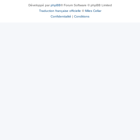
Développé par
phpBB
® Forum Software © phpBB Limited
Traduction française officielle
©
Miles Cellar
Confidentialité
|
Conditions