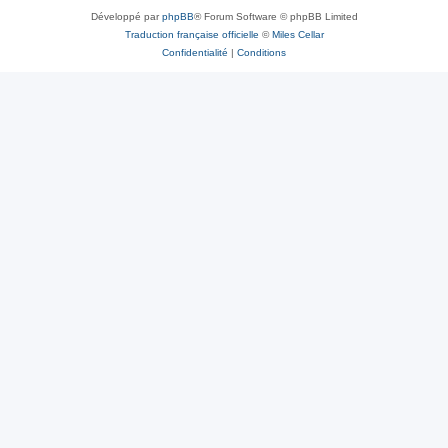
Développé par
phpBB
® Forum Software © phpBB Limited
Traduction française officielle
©
Miles Cellar
Confidentialité
|
Conditions