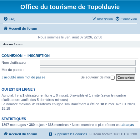
Office du tourisme de Topoldavie
FAQ
Inscription
Connexion
Accueil du forum
Nous sommes le ven. août 07 2026, 22:58
Aucun forum.
CONNEXION
•
INSCRIPTION
Nom d’utilisateur :
Mot de passe :
J’ai oublié mon mot de passe
Se souvenir de moi
QUI EST EN LIGNE ?
Au total, il y a
1
utilisateur en ligne :: 0 inscrit, 0 invisible et 1 invité (selon le nombre
d’utilisateurs actifs des 5 dernières minutes)
Le nombre maximal d’utilisateurs en ligne simultanément a été de
18
le mer. avr. 01 2020,
15:18
STATISTIQUES
1897
messages •
380
sujets •
368
membres • Notre membre le plus récent est
abaqus
Accueil du forum
Supprimer les cookies
Fuseau horaire sur
UTC+02:00