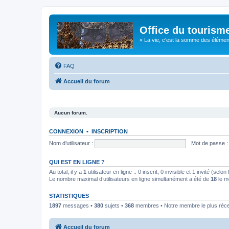
Office du tourism
« La vie, c'est la somme des éléments 
FAQ
Accueil du forum
Aucun forum.
CONNEXION
•
INSCRIPTION
Nom d’utilisateur :
Mot de passe :
QUI EST EN LIGNE ?
Au total, il y a
1
utilisateur en ligne :: 0 inscrit, 0 invisible et 1 invité (se
Le nombre maximal d’utilisateurs en ligne simultanément a été de
18
le m
STATISTIQUES
1897
messages •
380
sujets •
368
membres • Notre membre le plus réc
Accueil du forum