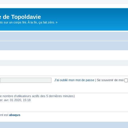
e de Topoldavie
sur un corps fini. À la fin, ça fait zéro. »
J’ai oublié mon mot de passe
|
Se souvenir de moi
lon le nombre d’utilisateurs actifs des 5 dernières minutes)
er. avr. 01 2020, 15:18
ent est
abaqus