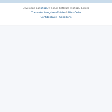
Développé par
phpBB
® Forum Software © phpBB Limited
Traduction française officielle
©
Miles Cellar
Confidentialité
|
Conditions