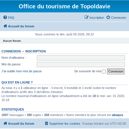
Office du tourisme de Topoldavie
FAQ
Inscription
Connexion
Accueil du forum
Nous sommes le dim. août 09 2026, 09:22
Aucun forum.
CONNEXION
•
INSCRIPTION
Nom d’utilisateur :
Mot de passe :
J’ai oublié mon mot de passe
Se souvenir de moi
QUI EST EN LIGNE ?
Au total, il y a
1
utilisateur en ligne :: 0 inscrit, 0 invisible et 1 invité (selon le nombre
d’utilisateurs actifs des 5 dernières minutes)
Le nombre maximal d’utilisateurs en ligne simultanément a été de
18
le mer. avr. 01 2020,
15:18
STATISTIQUES
1897
messages •
380
sujets •
368
membres • Notre membre le plus récent est
abaqus
Accueil du forum
Supprimer les cookies
Fuseau horaire sur
UTC+02:00