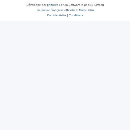
Développé par
phpBB
® Forum Software © phpBB Limited
Traduction française officielle
©
Miles Cellar
Confidentialité
|
Conditions