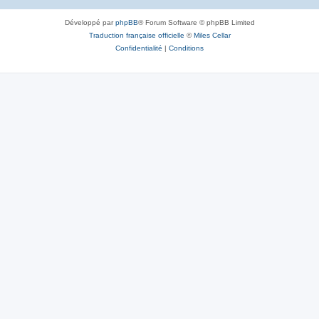
Développé par
phpBB
® Forum Software © phpBB Limited
Traduction française officielle
©
Miles Cellar
Confidentialité
|
Conditions