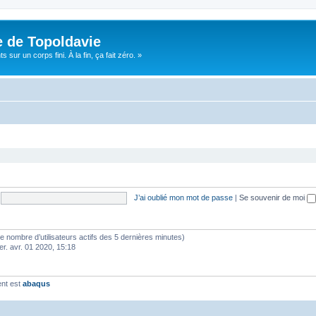
e de Topoldavie
sur un corps fini. À la fin, ça fait zéro. »
J’ai oublié mon mot de passe
|
Se souvenir de moi
lon le nombre d’utilisateurs actifs des 5 dernières minutes)
er. avr. 01 2020, 15:18
ent est
abaqus