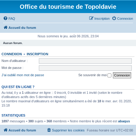
Office du tourisme de Topoldavie
FAQ
Inscription
Connexion
Accueil du forum
Nous sommes le jeu. août 06 2026, 23:04
Aucun forum.
CONNEXION
•
INSCRIPTION
Nom d’utilisateur :
Mot de passe :
J’ai oublié mon mot de passe
Se souvenir de moi
QUI EST EN LIGNE ?
Au total, il y a
1
utilisateur en ligne :: 0 inscrit, 0 invisible et 1 invité (selon le nombre
d’utilisateurs actifs des 5 dernières minutes)
Le nombre maximal d’utilisateurs en ligne simultanément a été de
18
le mer. avr. 01 2020,
15:18
STATISTIQUES
1897
messages •
380
sujets •
368
membres • Notre membre le plus récent est
abaqus
Accueil du forum
Supprimer les cookies
Fuseau horaire sur
UTC+02:00