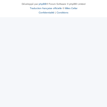
Développé par
phpBB
® Forum Software © phpBB Limited
Traduction française officielle
©
Miles Cellar
Confidentialité
|
Conditions